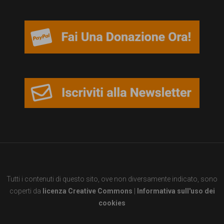
garanzia
dei
diritti
di
cittadinanza
per
tutti.
Tutti i contenuti di questo sito, ove non diversamente indicato, sono
coperti da
licenza Creative Commons
|
Informativa sull'uso dei
cookies