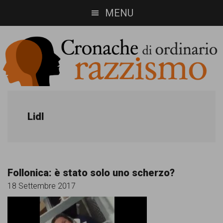
Skip
Skip
MENU
to
to
main
footer
content
Cronache
Cronachediordinariorazzismo.org
è
di
Lidl
un
ordinario
sito
razzismo
di
Follonica: è stato solo uno scherzo?
informazione,
18 Settembre 2017
approfondimento
e