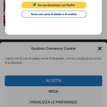
comunicazione
specificamente
dedicato
al
fenomeno
del
Gestisci Consenso Cookie
razzismo
Footer
CONTATTI
Questo sito fa uso di cookie, anche di terze parti, ma non utilizza alcun cookie
curato
di profilazione.
Associazione di Promozione Sociale Lunaria
da
via Buonarroti 51, 00185 - Roma
Lunaria
Dal lunedì al venerdì, dalle 10.00 alle 17.00
ACCETTA
in
Tel.
06.8841880
NEGA
collaborazione
Email:
info@cronachediordinariorazzismo.org
con
VISUALIZZA LE PREFERENZE