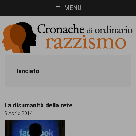
Skip
Skip
MENU
to
to
main
footer
content
Cronache
Cronachediordinariorazzismo.org
è
di
lanciato
un
ordinario
sito
razzismo
di
La disumanità della rete
informazione,
9 Aprile 2014
approfondimento
e