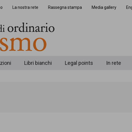
io
La nostra rete
Rassegna stampa
Media gallery
Eng
zioni
Libri bianchi
Legal points
In rete