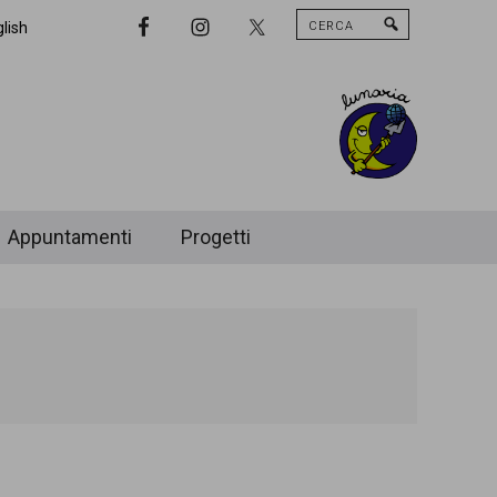
Cerca
Nav
lish
Widget
Area
Appuntamenti
Progetti