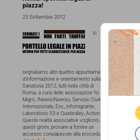
piazza!
comunicazione
23 Settembre 2012
specificamente
dedicato
Vi
al
fenomeno
del
segnaliamo altri quattro appuntamenti
razzismo
d’informazione e orientamento sulla
curato
Sanatoria 2012, tutti nella città di
Que
Roma, a cura delle associazioni Yo
da
Migro, INsensINverso, Servizio Civile
Lunaria
Internazionale, Esc_Infomigrante,
Laboratorio 53 e Quiebraley_Action.
in
Queste realtà associative vogliono, in
collaborazione
questi giorni, provare a fornire un
accesso consapevole alla procedura
con