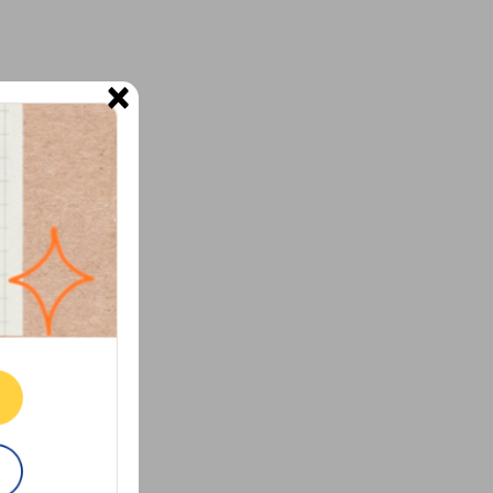
×
ne.
E