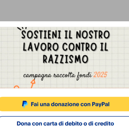
Gestisci Consenso Cookie
sto sito fa uso di cookie, anche di terze parti, ma non utilizza alcun cookie di profilazio
ACCETTA
NEGA
VISUALIZZA LE PREFERENZ
Cookie Policy
Privacy Policy