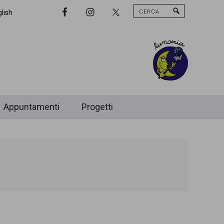
Cerca
Nav
lish
Widget
Area
Appuntamenti
Progetti