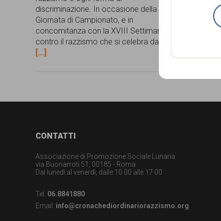
discriminazione. In occasione della 30ª
persone,
Giornata di Campionato, e in
associazioni
concomitanza con la XVIII Settimana
contro il razzismo che si celebra dal 15
e
[...]
movimenti
che
si
battono
per
Footer
CONTATTI
le
Associazione di Promozione Sociale Lunaria
pari
via Buonarroti 51, 00185 - Roma
Dal lunedì al venerdì, dalle 10.00 alle 17.00
opportunità
Tel.
06.8841880
e
Email:
info@cronachediordinariorazzismo.org
la