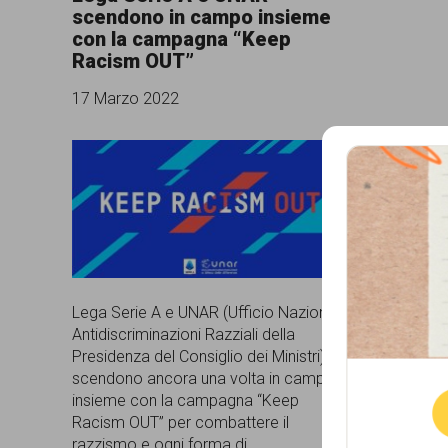
scendono in campo insieme
comunicazione
con la campagna “Keep
Racism OUT”
specificamente
dedicato
17 Marzo 2022
al
fenomeno
del
razzismo
curato
da
Lega Serie A e UNAR (Ufficio Nazionale
Que
Lunaria
Antidiscriminazioni Razziali della
Presidenza del Consiglio dei Ministri)
in
scendono ancora una volta in campo
insieme con la campagna “Keep
collaborazione
Racism OUT” per combattere il
con
razzismo e ogni forma di