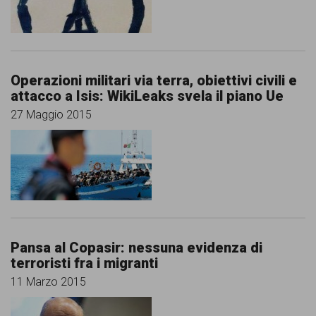
comunicazione
specificamente
dedicato
Operazioni militari via terra, obiettivi civili e
al
attacco a Isis: WikiLeaks svela il piano Ue
fenomeno
27 Maggio 2015
del
razzismo
curato
da
Lunaria
Pansa al Copasir: nessuna evidenza di
in
terroristi fra i migranti
collaborazione
11 Marzo 2015
con