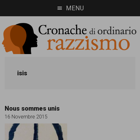
Skip
Skip
MENU
to
to
main
footer
content
Cronache
Cronachediordinariorazzismo.org
è
di
isis
un
ordinario
sito
razzismo
di
Nous sommes unis
informazione,
16 Novembre 2015
approfondimento
e