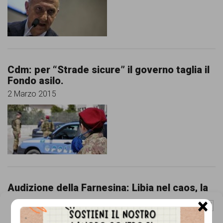
persone,
associazioni
e
movimenti
Cdm: per “Strade sicure” il governo taglia il
che
Fondo asilo.
si
2 Marzo 2015
battono
per
le
pari
opportunità
Audizione della Farnesina: Libia nel caos, la
e
soluzione è solo politica
×
la
Gestisci Consenso Cookie
27 Febbraio 2015