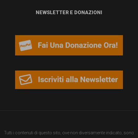
garanzia
dei
NEWSLETTER E DONAZIONI
diritti
di
cittadinanza
per
tutti.
Tutti i contenuti di questo sito, ove non diversamente indicato, sono