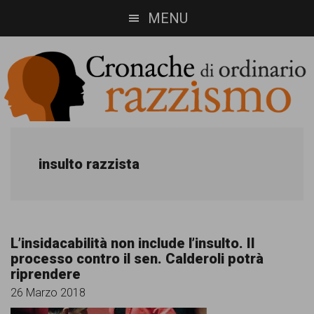
Skip
Skip
MENU
to
to
main
footer
content
Cronache
Cronachediordinariorazzismo.org
è
di
insulto razzista
un
ordinario
sito
razzismo
di
L’insidacabilità non include l’insulto. Il
informazione,
processo contro il sen. Calderoli potrà
riprendere
approfondimento
26 Marzo 2018
e