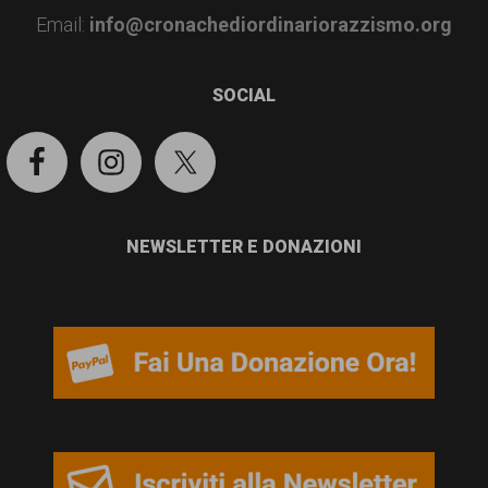
garanzia
Email:
info@cronachediordinariorazzismo.org
dei
diritti
SOCIAL
di
cittadinanza
per
tutti.
NEWSLETTER E DONAZIONI