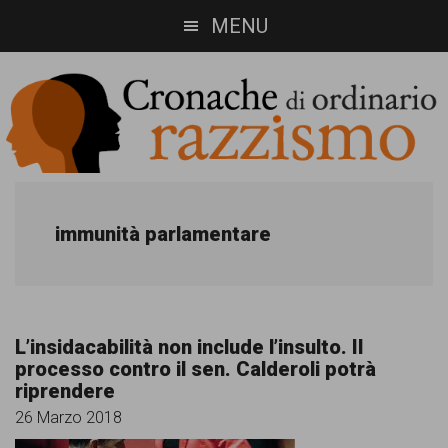
Skip
Skip
MENU
to
to
main
footer
content
Cronache
Cronachediordinariorazzismo.org
è
di
immunità parlamentare
un
ordinario
sito
razzismo
di
L’insidacabilità non include l’insulto. Il
informazione,
processo contro il sen. Calderoli potrà
riprendere
approfondimento
26 Marzo 2018
e