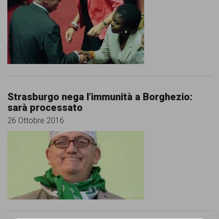
comunicazione
specificamente
dedicato
al
fenomeno
del
Strasburgo nega l’immunità a Borghezio:
razzismo
sarà processato
26 Ottobre 2016
curato
da
Lunaria
in
collaborazione
con