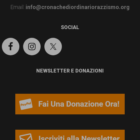
garanzia
Email:
info@cronachediordinariorazzismo.org
dei
diritti
SOCIAL
di
cittadinanza
per
tutti.
NEWSLETTER E DONAZIONI