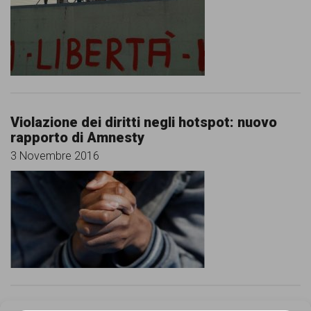
comunicazione
specificamente
dedicato
al
fenomeno
Violazione dei diritti negli hotspot: nuovo
del
rapporto di Amnesty
razzismo
3 Novembre 2016
curato
da
Lunaria
in
collaborazione
con