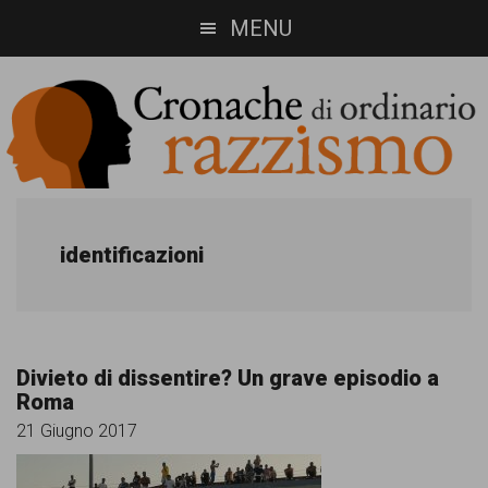
Skip
Skip
MENU
to
to
main
footer
content
Cronache
Cronachediordinariorazzismo.org
è
di
identificazioni
un
ordinario
sito
razzismo
di
Divieto di dissentire? Un grave episodio a
informazione,
Roma
approfondimento
21 Giugno 2017
e