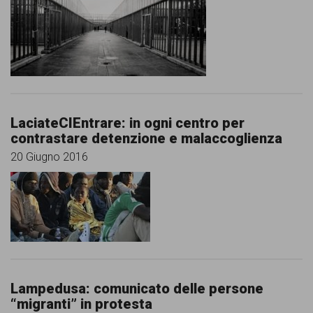
comunicazione
specificamente
dedicato
al
fenomeno
LaciateCIEntrare: in ogni centro per
del
contrastare detenzione e malaccoglienza
razzismo
20 Giugno 2016
curato
da
Lunaria
in
collaborazione
Lampedusa: comunicato delle persone
con
“migranti” in protesta