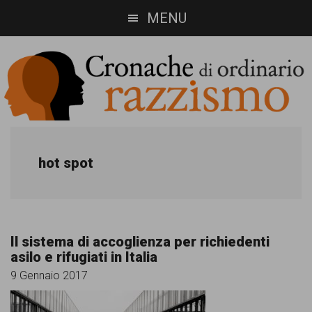
Skip
Skip
MENU
to
to
main
footer
content
Cronache
Cronachediordinariorazzismo.org
è
di
hot spot
un
ordinario
sito
razzismo
di
Il sistema di accoglienza per richiedenti
informazione,
asilo e rifugiati in Italia
approfondimento
9 Gennaio 2017
e