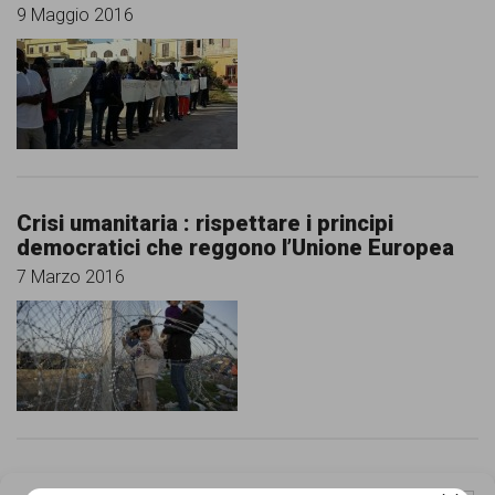
persone,
9 Maggio 2016
associazioni
e
movimenti
che
si
Crisi umanitaria : rispettare i principi
battono
democratici che reggono l’Unione Europea
per
7 Marzo 2016
le
pari
opportunità
e
la
Online il rapporto di monitoraggio della