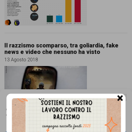
comunicazione
specificamente
dedicato
al
fenomeno
Il razzismo scomparso, tra goliardia, fake
news e video che nessuno ha visto
del
13 Agosto 2018
razzismo
curato
da
Lunaria
×
Gestisci Consenso Cookie
in
Questo sito fa uso di cookie, anche di terze parti, ma non utilizza alcun cookie
collaborazione
di profilazione.
con