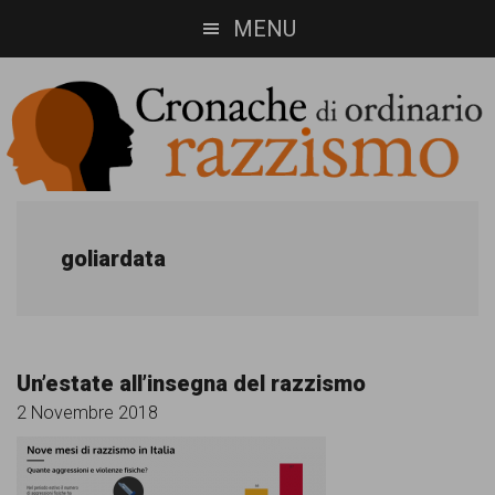
Skip
Skip
MENU
to
to
main
footer
content
Cronache
Cronachediordinariorazzismo.org
è
di
goliardata
un
ordinario
sito
razzismo
di
Un’estate all’insegna del razzismo
informazione,
2 Novembre 2018
approfondimento
e