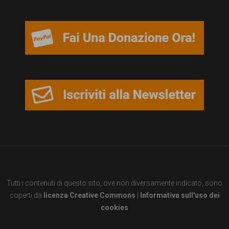
garanzia
dei
diritti
di
cittadinanza
per
tutti.
Tutti i contenuti di questo sito, ove non diversamente indicato, sono
coperti da
licenza Creative Commons
|
Informativa sull'uso dei
cookies