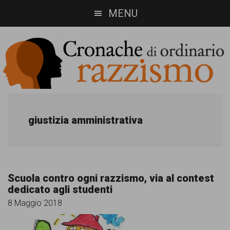
Skip
Skip
MENU
to
to
main
footer
content
Cronache
Cronachediordinariorazzismo.org
è
di
giustizia amministrativa
un
ordinario
sito
razzismo
di
Scuola contro ogni razzismo, via al contest
informazione,
dedicato agli studenti
approfondimento
8 Maggio 2018
e