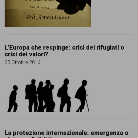
comunicazione
specificamente
dedicato
al
fenomeno
L’Europa che respinge: crisi dei rifugiati o
crisi dei valori?
del
25 Ottobre 2016
razzismo
curato
da
Lunaria
in
collaborazione
con
La protezione internazionale: emergenza o