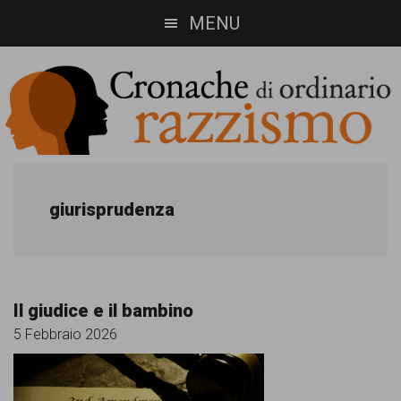
Skip
Skip
MENU
to
to
main
footer
content
Cronache
Cronachediordinariorazzismo.org
è
di
giurisprudenza
un
ordinario
sito
razzismo
di
Il giudice e il bambino
informazione,
5 Febbraio 2026
approfondimento
e