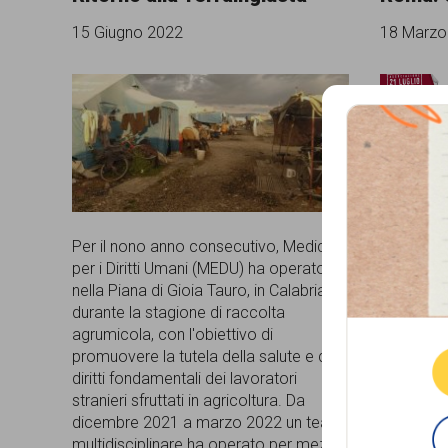
comunicazione
15 Giugno 2022
18 Marzo
specificamente
dedicato
al
fenomeno
del
Mercoledì
presso la
razzismo
Per il nono anno consecutivo, Medici
Valentini
curato
per i Diritti Umani (MEDU) ha operato
Roma (se
nella Piana di Gioia Tauro, in Calabria,
Que
l’Associa
da
durante la stagione di raccolta
“Roma: Ol
Lunaria
agrumicola, con l'obiettivo di
politica pe
promuovere la tutela della salute e dei
dimenticat
in
diritti fondamentali dei lavoratori
Capitale, 
stranieri sfruttati in agricoltura. Da
collaborazione
baracche 
dicembre 2021 a marzo 2022 un team
vissuto c
con
multidisciplinare ha operato per mezzo