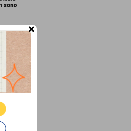
om sono
×
Questa
nza
entati i
ne.
la seconda
i Roma,
iudice ha
E
tta della
ma
a