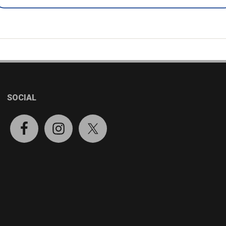
nell'assegnazione degli allogg
villaggio
[...]
SOCIAL