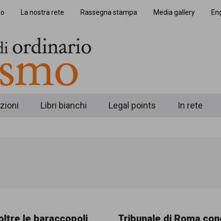
io
La nostra rete
Rassegna stampa
Media gallery
Eng
zioni
Libri bianchi
Legal points
In rete
ltre le baraccopoli
Tribunale di Roma co