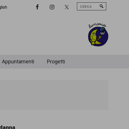
Cerca
Nav
lish
Widget
Area
Appuntamenti
Progetti
ndanna