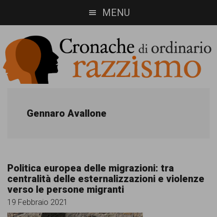
Skip
Skip
MENU
to
to
main
footer
content
Cronache
Cronachediordinariorazzismo.org
è
di
Gennaro Avallone
un
ordinario
sito
razzismo
di
Politica europea delle migrazioni: tra
informazione,
centralità delle esternalizzazioni e violenze
verso le persone migranti
approfondimento
19 Febbraio 2021
e