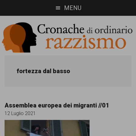
Skip
Skip
MENU
to
to
main
footer
content
Cronache
Cronachediordinariorazzismo.org
è
di
fortezza dal basso
un
ordinario
sito
razzismo
di
Assemblea europea dei migranti //01
informazione,
12 Luglio 2021
approfondimento
e