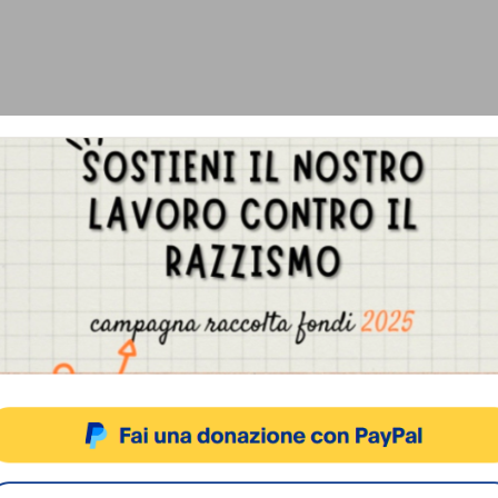
Gestisci Consenso Cookie
sto sito fa uso di cookie, anche di terze parti, ma non utilizza alcun cookie di profilazio
ACCETTA
NEGA
VISUALIZZA LE PREFERENZ
Cookie Policy
Privacy Policy