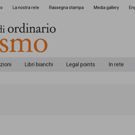
io
La nostra rete
Rassegna stampa
Media gallery
Eng
zioni
Libri bianchi
Legal points
In rete