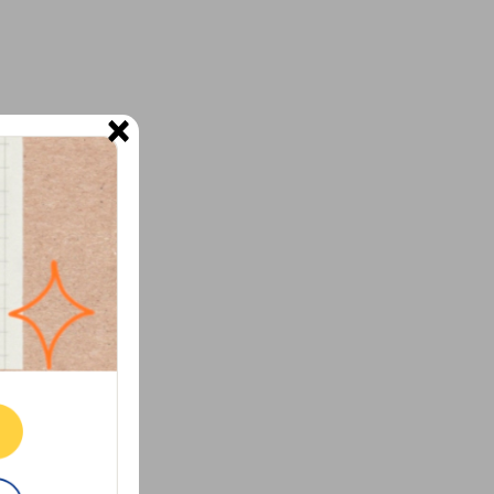
×
ne.
E