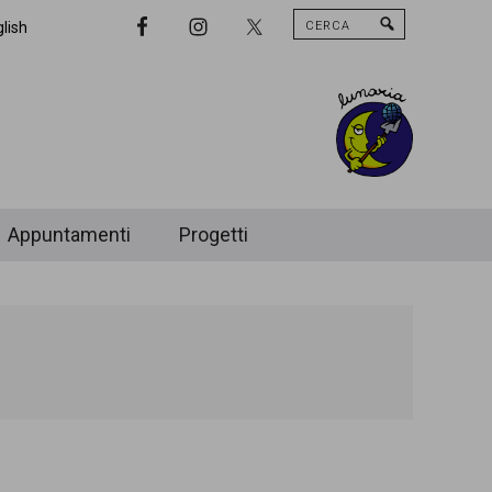
Cerca
Nav
lish
Widget
Area
Appuntamenti
Progetti