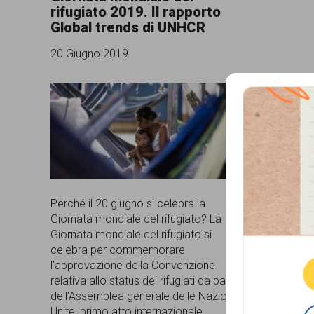
rifugiato 2019. Il rapporto
comunicazione
Global trends di UNHCR
specificamente
20 Giugno 2019
dedicato
al
fenomeno
del
razzismo
curato
Perché il 20 giugno si celebra la
da
Que
Giornata mondiale del rifugiato? La
Lunaria
Giornata mondiale del rifugiato si
celebra per commemorare
in
l'approvazione della Convenzione
relativa allo status dei rifugiati da parte
collaborazione
dell'Assemblea generale delle Nazioni
con
Unite, primo atto internazionale