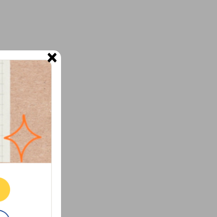
×
ne.
E