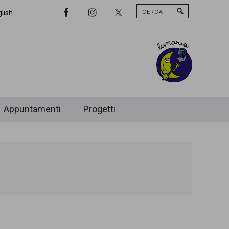
Cerca
Nav
lish
Widget
Area
Appuntamenti
Progetti