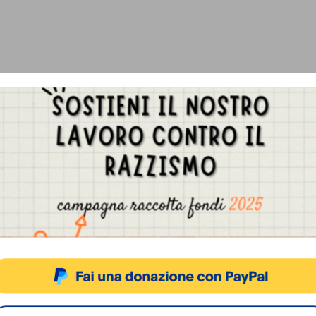
Gestisci Consenso Cookie
sto sito fa uso di cookie, anche di terze parti, ma non utilizza alcun cookie di profilazio
ACCETTA
NEGA
VISUALIZZA LE PREFERENZ
Cookie Policy
Privacy Policy