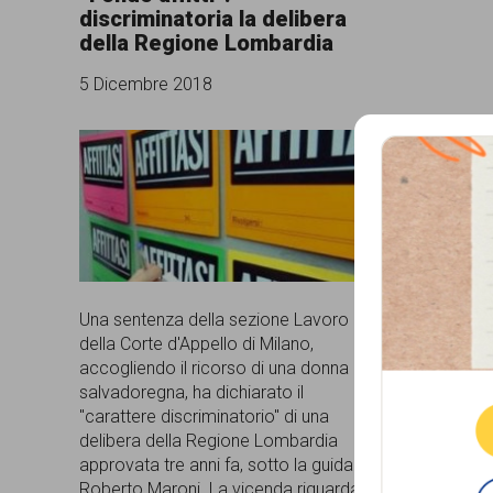
discriminatoria la delibera
comunicazione
della Regione Lombardia
specificamente
5 Dicembre 2018
dedicato
al
fenomeno
del
razzismo
curato
Una sentenza della sezione Lavoro
da
Que
della Corte d'Appello di Milano,
Lunaria
accogliendo il ricorso di una donna
salvadoregna, ha dichiarato il
in
"carattere discriminatorio" di una
delibera della Regione Lombardia
collaborazione
approvata tre anni fa, sotto la guida di
con
Roberto Maroni. La vicenda riguarda il