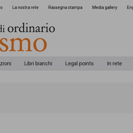
io
La nostra rete
Rassegna stampa
Media gallery
Eng
zioni
Libri bianchi
Legal points
In rete