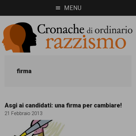
Skip
Skip
MENU
to
to
main
footer
content
Cronache
Cronachediordinariorazzismo.org
è
di
firma
un
ordinario
sito
razzismo
di
Asgi ai candidati: una firma per cambiare!
informazione,
21 Febbraio 2013
approfondimento
e