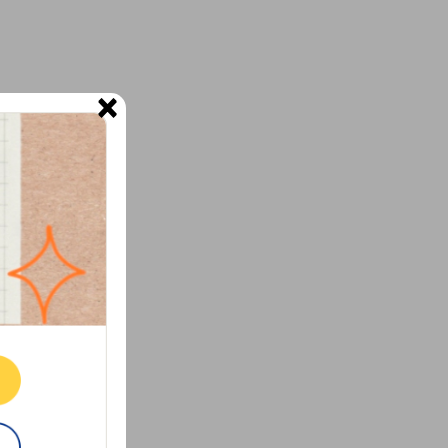
×
ne.
E