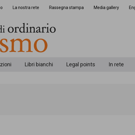
io
La nostra rete
Rassegna stampa
Media gallery
Eng
zioni
Libri bianchi
Legal points
In rete