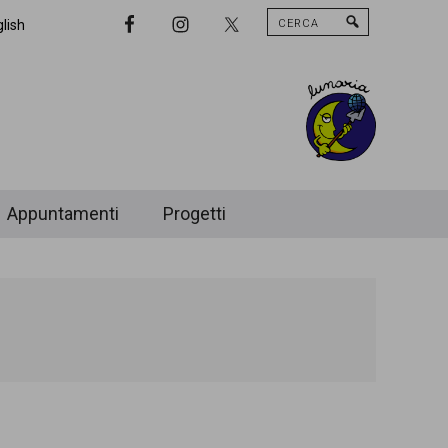
Cerca
Nav
lish
Widget
Area
Appuntamenti
Progetti