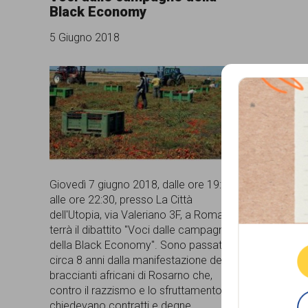
Black Economy
comunicazione
5 Giugno 2018
specificamente
dedicato
al
fenomeno
del
razzismo
curato
Giovedì 7 giugno 2018, dalle ore 19:30
alle ore 22:30, presso La Città
Que
da
dell'Utopia, via Valeriano 3F, a Roma, si
Lunaria
terrà il dibattito "Voci dalle campagne
della Black Economy". Sono passati
in
circa 8 anni dalla manifestazione dei
braccianti africani di Rosarno che,
collaborazione
contro il razzismo e lo sfruttamento,
con
chiedevano contratti e degne