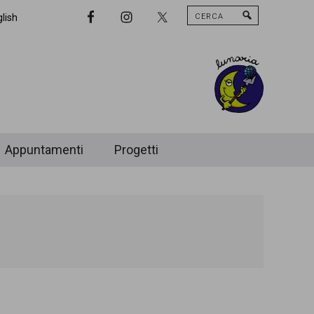
Cerca
Nav
lish
Widget
Area
Appuntamenti
Progetti