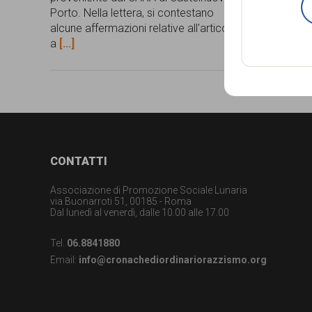
Porto. Nella lettera, si contestano
persone,
alcune affermazioni relative all'articolo
associazioni
a
[...]
e
movimenti
che
si
battono
Footer
CONTATTI
per
Associazione di Promozione Sociale Lunaria
via Buonarroti 51, 00185 - Roma
le
Dal lunedì al venerdì, dalle 10.00 alle 17.00
pari
Tel.
06.8841880
opportunità
Email:
info@cronachediordinariorazzismo.org
e
la