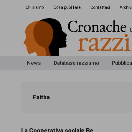
Skip
Skip
Skip
Chi siamo
Cosa puoi fare
Contattaci
Archiv
to
to
to
main
secondary
footer
content
menu
Cronache
Cronachediordinariorazzismo.org
News
Database razzismo
Pubblica
è
di
un
ordinario
sito
Faitha
razzismo
di
informazione,
approfondimento
La Cooperativa sociale Be
e