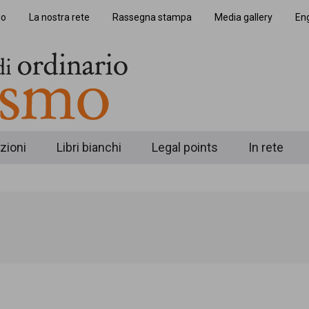
io
La nostra rete
Rassegna stampa
Media gallery
Eng
zioni
Libri bianchi
Legal points
In rete