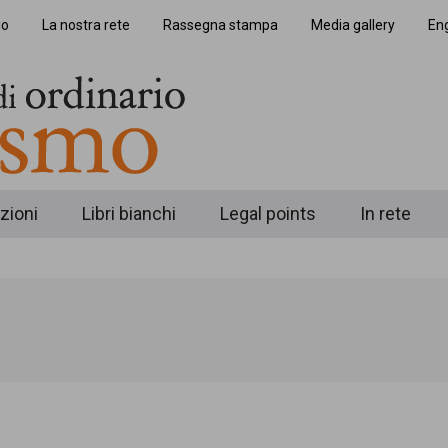
io
La nostra rete
Rassegna stampa
Media gallery
Eng
zioni
Libri bianchi
Legal points
In rete