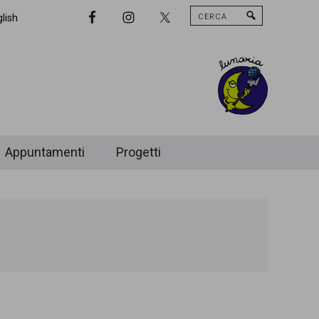
Cerca
Nav
lish
Widget
Area
Appuntamenti
Progetti