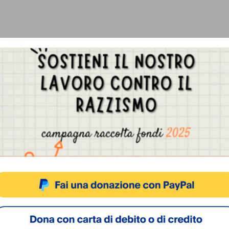
Gestisci Consenso Cookie
sto sito fa uso di cookie, anche di terze parti, ma non utilizza alcun cookie di profilazio
ACCETTA
NEGA
VISUALIZZA LE PREFERENZ
Cookie Policy
Privacy Policy