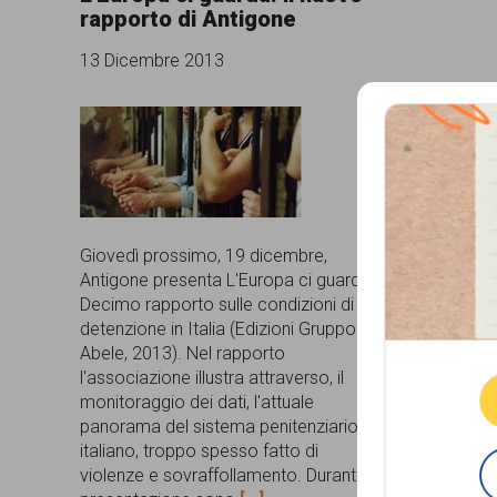
rapporto di Antigone
comunicazione
13 Dicembre 2013
specificamente
dedicato
al
fenomeno
del
Giovedì prossimo, 19 dicembre,
razzismo
Antigone presenta L'Europa ci guarda.
curato
Decimo rapporto sulle condizioni di
Que
detenzione in Italia (Edizioni Gruppo
da
Abele, 2013). Nel rapporto
Lunaria
l'associazione illustra attraverso, il
monitoraggio dei dati, l'attuale
in
panorama del sistema penitenziario
collaborazione
italiano, troppo spesso fatto di
violenze e sovraffollamento. Durante la
con