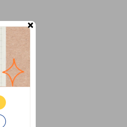
×
ne.
E