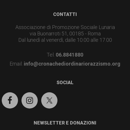
garanzia
dei
Footer
CONTATTI
diritti
Associazione di Promozione Sociale Lunaria
di
via Buonarroti 51, 00185 - Roma
cittadinanza
Dal lunedì al venerdì, dalle 10.00 alle 17.00
per
Tel.
06.8841880
tutti.
Email:
info@cronachediordinariorazzismo.org
SOCIAL
NEWSLETTER E DONAZIONI