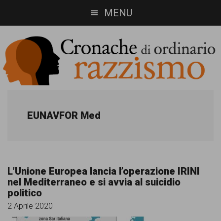
Skip
Skip
MENU
to
to
main
footer
content
Cronache
Cronachediordinariorazzismo.org
è
di
EUNAVFOR Med
un
ordinario
sito
razzismo
di
L’Unione Europea lancia l’operazione IRINI
informazione,
nel Mediterraneo e si avvia al suicidio
politico
approfondimento
2 Aprile 2020
e