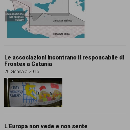
comunicazione
specificamente
dedicato
al
fenomeno
del
Le associazioni incontrano il responsabile di
razzismo
Frontex a Catania
20 Gennaio 2016
curato
da
Lunaria
in
collaborazione
con
L’Europa non vede e non sente