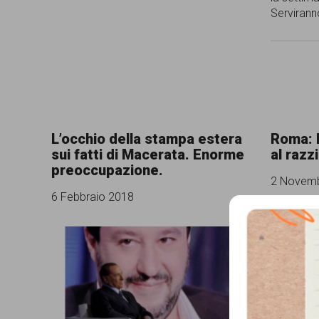
Servirann
persone,
associazioni
e
movimenti
che
si
L’occhio della stampa estera
Roma: 
sui fatti di Macerata. Enorme
al razz
battono
preoccupazione.
2 Novemb
per
6 Febbraio 2018
le
pari
opportunità
e
la