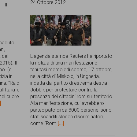
24 Ottobre 2012
Il
accaduto
ni,
 del
L’agenzia stampa Reuters ha riportato
2015). Il
la notizia di una manifestazione
ano (e
tenutasi mercoledì scorso, 17 ottobre,
izia in
nella città di Miskolc, in Ungheria,
na: “Raid
indetta dal partito di estrema destra
l’Italia’ e
Jobbik per protestare contro la
 nel cuore
presenza dei cittadini rom sul territorio.
]
Alla manifestazione, cui avrebbero
partecipato circa 3000 persone, sono
stati scanditi slogan discriminatori,
come “Rom
[...]