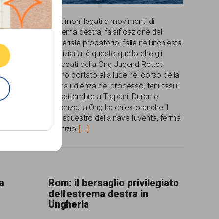
ne.
ia
Testimoni legati a movimenti di
che hanno
estrema destra, falsificazione del
subita da
materiale probatorio, falle nell'inchiesta
E
lese di
giudiziaria: è questo quello che gli
tte fra
avvocati della Ong Jugend Rettet
, in
hanno portato alla luce nel corso della
inque gli
prima udienza del processo, tenutasi il
19 settembre a Trapani. Durante
tra i 17 e i
l'udienza, la Ong ha chiesto anche il
dissequestro della nave Iuventa, ferma
da inizio
[...]
na
Rom: il bersaglio privilegiato
dell’estrema destra in
Ungheria