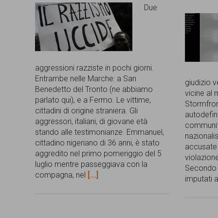
Due
aggressioni razziste in pochi giorni.
Entrambe nelle Marche: a San
giudizio v
Benedetto del Tronto (ne abbiamo
vicine al
parlato qui), e a Fermo. Le vittime,
Stormfron
cittadini di origine straniera. Gli
autodefin
aggressori, italiani, di giovane età
community
stando alle testimonianze. Emmanuel,
nazionali
cittadino nigeriano di 36 anni, è stato
accusate 
aggredito nel primo pomeriggio del 5
violazion
luglio mentre passeggiava con la
Secondo il
compagna, nel
[...]
imputati