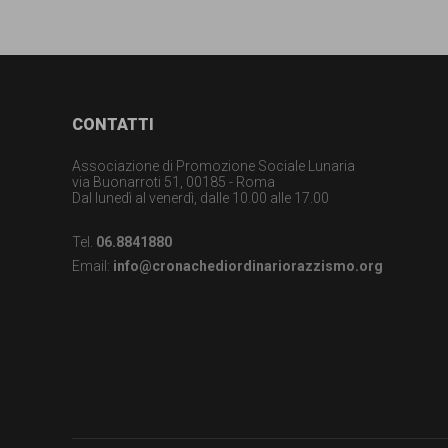
Footer
CONTATTI
Associazione di Promozione Sociale Lunaria
via Buonarroti 51, 00185 - Roma
Dal lunedì al venerdì, dalle 10.00 alle 17.00
Tel.
06.8841880
Email:
info@cronachediordinariorazzismo.org