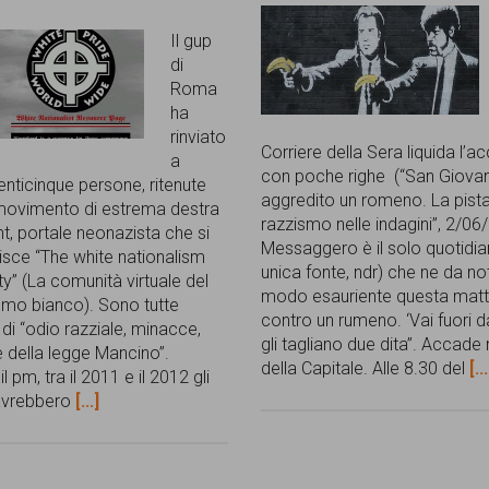
Il gup
di
Roma
ha
rinviato
Corriere della Sera liquida l’
a
con poche righe (“San Giovan
enticinque persone, ritenute
aggredito un romeno. La pista
 movimento di estrema destra
razzismo nelle indagini”, 2/06/
t, portale neonazista che si
Messaggero è il solo quotidi
isce “The white nationalism
unica fonte, ndr) che ne da not
” (La comunità virtuale del
modo esauriente questa matti
smo bianco). Sono tutte
contro un rumeno. ‘Vai fuori dal
di “odio razziale, minacce,
gli tagliano due dita”. Accade
e della legge Mancino”.
della Capitale. Alle 8.30 del
[...
 pm, tra il 2011 e il 2012 gli
 avrebbero
[...]