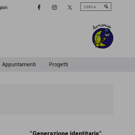
Cerca
Nav
lish
Widget
Area
Appuntamenti
Progetti
“Generazione identitaria”