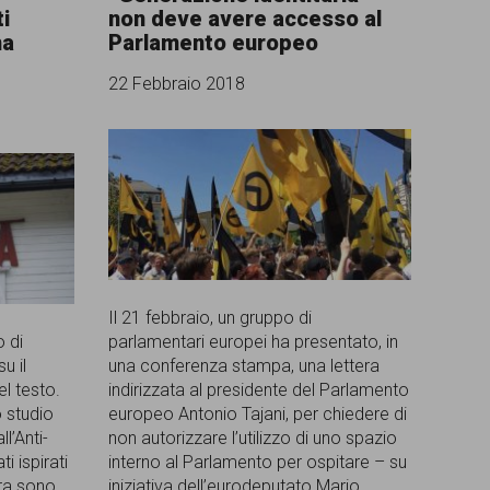
i
non deve avere accesso al
ma
Parlamento europeo
22 Febbraio 2018
Il 21 febbraio, un gruppo di
o di
parlamentari europei ha presentato, in
u il
una conferenza stampa, una lettera
l testo.
indirizzata al presidente del Parlamento
 studio
europeo Antonio Tajani, per chiedere di
l’Anti-
non autorizzare l’utilizzo di uno spazio
i ispirati
interno al Parlamento per ospitare – su
tra sono
iniziativa dell’eurodeputato Mario