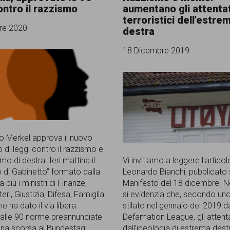
ontro il razzismo
aumentano gli attentat
terroristici dell’estre
re 2020
destra
18 Dicembre 2019
no Merkel approva il nuovo
 di leggi contro il razzismo e
mo di destra. Ieri mattina il
Vi invitiamo a leggere l'articol
 di Gabinetto” formato dalla
Leonardo Bianchi, pubblicato s
a più i ministri di Finanze,
Manifesto del 18 dicembre. Ne
teri, Giustizia, Difesa, Famiglia
si evidenzia che, secondo uno
ne ha dato il via libera
stilato nel gennaio del 2019 dal
o alle 90 norme preannunciate
Defamation League, gli attentat
ana scorsa al Bundestag.
dall’ideologia di estrema des