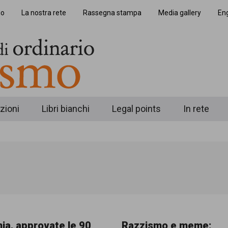
io
La nostra rete
Rassegna stampa
Media gallery
Eng
zioni
Libri bianchi
Legal points
In rete
ia, approvate le 90
Razzismo e meme: