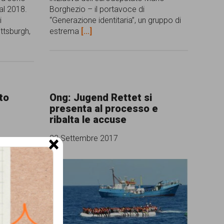
al 2018.
Borghezio – il portavoce di
i
“Generazione identitaria”, un gruppo di
ittsburgh,
estrema
[...]
to
Ong: Jugend Rettet si
a
presenta al processo e
ribalta le accuse
×
22 Settembre 2017