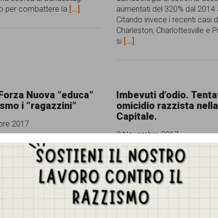
o per combattere la
[...]
aumentati del 320% dal 2014 
Citando invece i recenti casi d
Charleston, Charlottesville e P
si
[...]
Forza Nuova “educa”
Imbevuti d’odio. Tenta
ismo i “ragazzini”
omicidio razzista nell
Capitale.
re 2017
2 Novembre 2017
Gestisci Consenso Cookie