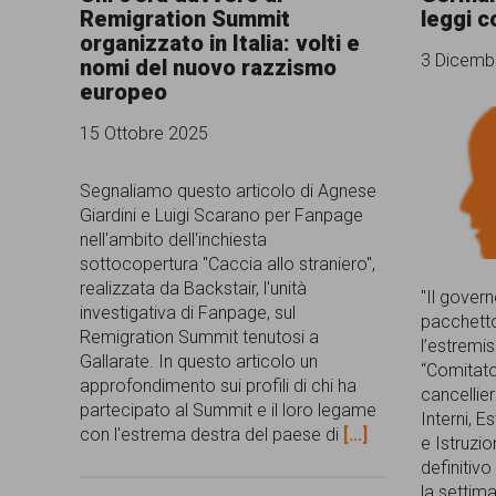
Remigration Summit
leggi c
comunicazione
organizzato in Italia: volti e
3 Dicemb
nomi del nuovo razzismo
specificamente
europeo
dedicato
15 Ottobre 2025
al
fenomeno
Segnaliamo questo articolo di Agnese
Giardini e Luigi Scarano per Fanpage
del
nell'ambito dell'inchiesta
razzismo
sottocopertura "Caccia allo straniero",
realizzata da Backstair, l'unità
curato
"Il gover
investigativa di Fanpage, sul
pacchetto
da
Remigration Summit tenutosi a
l’estremis
Gallarate. In questo articolo un
Lunaria
“Comitato
approfondimento sui profili di chi ha
cancellier
in
partecipato al Summit e il loro legame
Interni, Es
con l'estrema destra del paese di
[...]
e Istruzio
collaborazione
definitiv
con
la settim