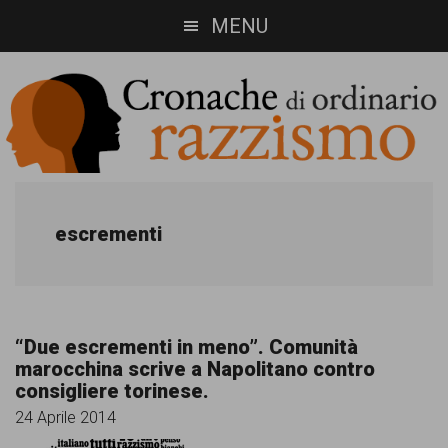
Skip
Skip
MENU
to
to
main
footer
content
Cronache
Cronachediordinariorazzismo.org
è
di
escrementi
un
ordinario
sito
razzismo
di
“Due escrementi in meno”. Comunità
informazione,
marocchina scrive a Napolitano contro
consigliere torinese.
approfondimento
24 Aprile 2014
e