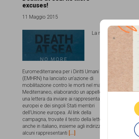
excuses!
comunicazione
11 Maggio 2015
specificamente
dedicato
La rete
al
fenomeno
del
Euromediterranea per i Diritti Umani
razzismo
(EMHRN) ha lanciato un'azione di
curato
Que
mobilitazione contro le morti nel mar
Mediterraneo, elaborando un appello e
da
una lettera da inviare ai rappresentanti
Lunaria
europei e dei singoli Stati membri
dell'Unione europea. Al link della
in
campagna, trovate il testo della lettera
collaborazione
anche in italiano, insieme agli indirizzi di
alcuni rappresentanti
[...]
con