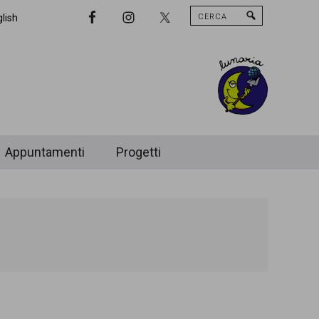
Cerca
Nav
lish
Widget
Area
Appuntamenti
Progetti