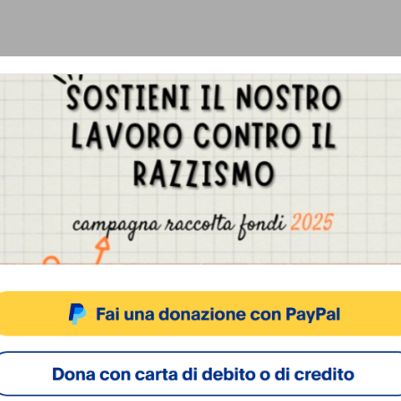
Gestisci Consenso Cookie
sto sito fa uso di cookie, anche di terze parti, ma non utilizza alcun cookie di profilazio
ACCETTA
NEGA
VISUALIZZA LE PREFERENZ
Cookie Policy
Privacy Policy