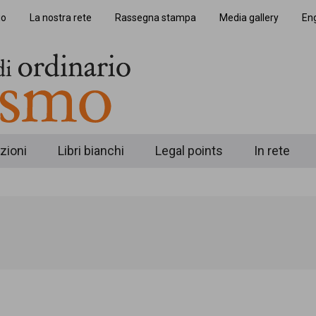
io
La nostra rete
Rassegna stampa
Media gallery
Eng
zioni
Libri bianchi
Legal points
In rete