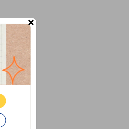
×
ne.
E