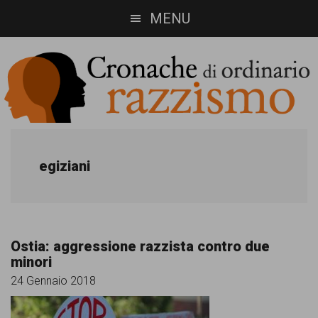
Skip
Skip
MENU
to
to
main
footer
content
Cronache
Cronachediordinariorazzismo.org
è
di
egiziani
un
ordinario
sito
razzismo
di
Ostia: aggressione razzista contro due
informazione,
minori
approfondimento
24 Gennaio 2018
e