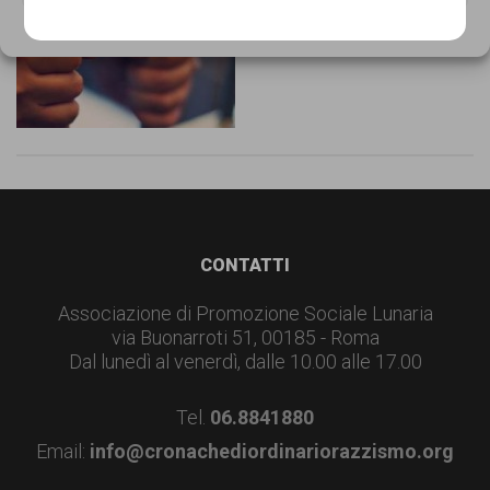
garanzia
Cookie Policy
Privacy Policy
dei
diritti
di
cittadinanza
per
tutti.
Footer
CONTATTI
Associazione di Promozione Sociale Lunaria
via Buonarroti 51, 00185 - Roma
Dal lunedì al venerdì, dalle 10.00 alle 17.00
Tel.
06.8841880
Email:
info@cronachediordinariorazzismo.org