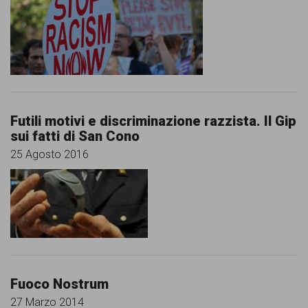
comunicazione
specificamente
dedicato
al
fenomeno
Futili motivi e discriminazione razzista. Il Gip
del
sui fatti di San Cono
razzismo
25 Agosto 2016
curato
da
Lunaria
in
collaborazione
Fuoco Nostrum
con
27 Marzo 2014