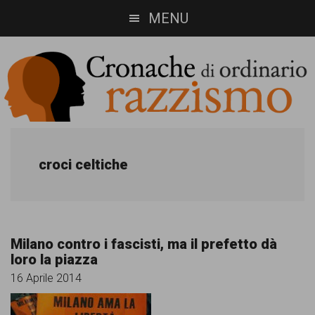
Skip
Skip
MENU
to
to
main
footer
content
Cronache
Cronachediordinariorazzismo.org
è
di
croci celtiche
un
ordinario
sito
razzismo
di
Milano contro i fascisti, ma il prefetto dà
informazione,
loro la piazza
approfondimento
16 Aprile 2014
e