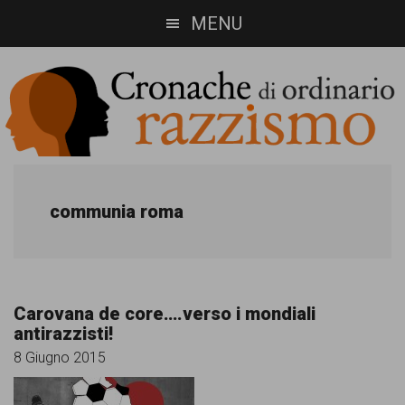
Skip
Skip
MENU
to
to
main
footer
content
Cronache
Cronachediordinariorazzismo.org
è
di
communia roma
un
ordinario
sito
razzismo
di
Carovana de core….verso i mondiali
informazione,
antirazzisti!
approfondimento
8 Giugno 2015
e