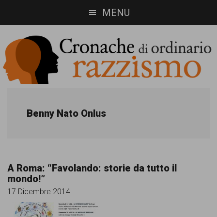
Skip
Skip
MENU
to
to
main
footer
content
Cronache
Cronachediordinariorazzismo.org
è
di
Benny Nato Onlus
un
ordinario
sito
razzismo
di
A Roma: “Favolando: storie da tutto il
informazione,
mondo!”
approfondimento
17 Dicembre 2014
e