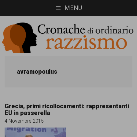
Skip
Skip
MENU
to
to
main
footer
content
Cronache
Cronachediordinariorazzismo.org
è
di
avramopoulus
un
ordinario
sito
razzismo
di
Grecia, primi ricollocamenti: rappresentanti
informazione,
EU in passerella
approfondimento
4 Novembre 2015
e