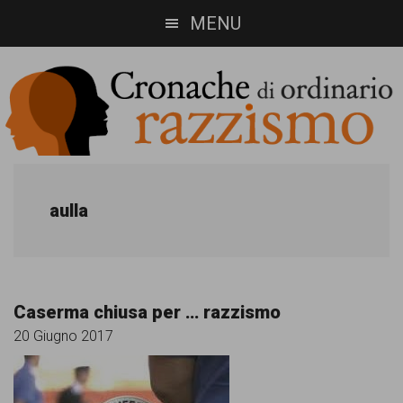
Skip
Skip
MENU
to
to
main
footer
content
Cronache
Cronachediordinariorazzismo.org
è
di
aulla
un
ordinario
sito
razzismo
di
Caserma chiusa per … razzismo
informazione,
20 Giugno 2017
approfondimento
e