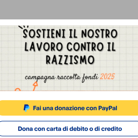
Gestisci Consenso Cookie
sto sito fa uso di cookie, anche di terze parti, ma non utilizza alcun cookie di profilazio
ACCETTA
NEGA
VISUALIZZA LE PREFERENZ
Cookie Policy
Privacy Policy