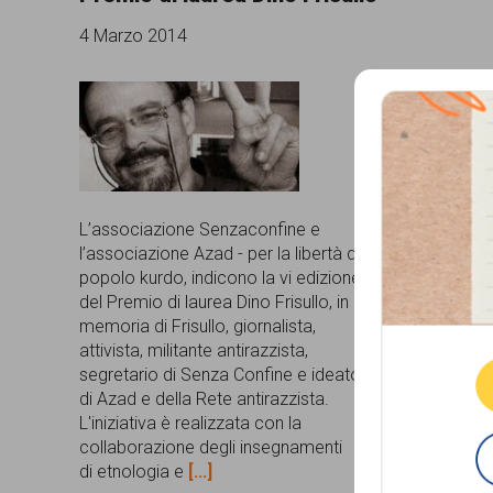
comunicazione
4 Marzo 2014
specificamente
dedicato
al
fenomeno
del
L’associazione Senzaconfine e
l’associazione Azad - per la libertà del
razzismo
popolo kurdo, indicono la vi edizione
curato
Que
del Premio di laurea Dino Frisullo, in
memoria di Frisullo, giornalista,
da
attivista, militante antirazzista,
Lunaria
segretario di Senza Confine e ideatore
di Azad e della Rete antirazzista.
in
L'iniziativa è realizzata con la
collaborazione
collaborazione degli insegnamenti
di etnologia e
[...]
con