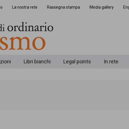
io
La nostra rete
Rassegna stampa
Media gallery
Eng
zioni
Libri bianchi
Legal points
In rete