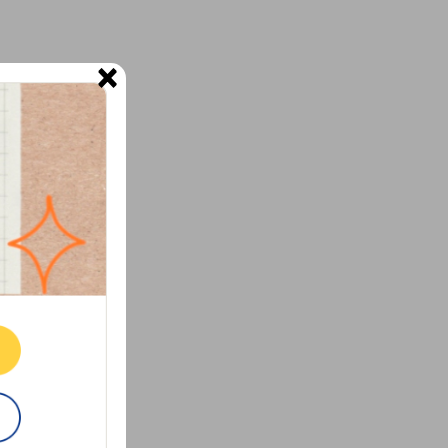
×
ne.
E