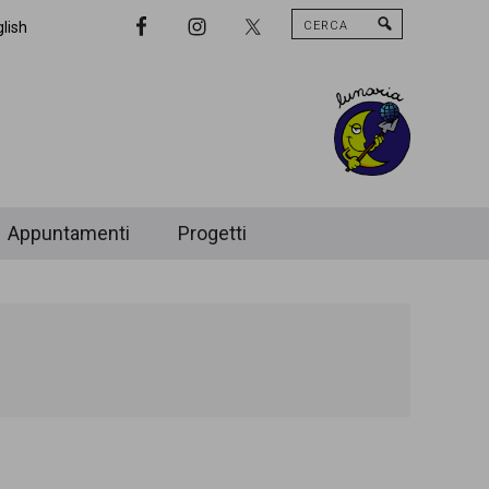
Cerca
Nav
lish
Widget
Area
Appuntamenti
Progetti