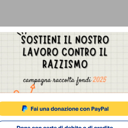
Gestisci Consenso Cookie
sto sito fa uso di cookie, anche di terze parti, ma non utilizza alcun cookie di profilazio
ACCETTA
NEGA
VISUALIZZA LE PREFERENZ
Cookie Policy
Privacy Policy