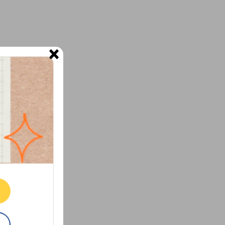
×
ne.
E