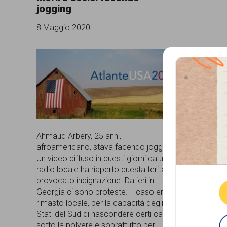
jogging
comunicazione
8 Maggio 2020
specificamente
dedicato
al
fenomeno
del
razzismo
curato
Ahmaud Arbery, 25 anni,
afroamericano, stava facendo jogging.
Que
da
Un video diffuso in questi giorni da una
Lunaria
radio locale ha riaperto questa ferita e
provocato indignazione. Da ieri in
in
Georgia ci sono proteste. Il caso era
rimasto locale, per la capacità degli
collaborazione
Stati del Sud di nascondere certi casi
con
sotto la polvere e soprattutto per