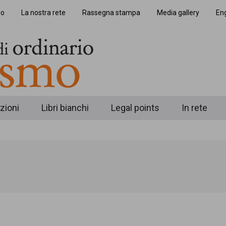
io
La nostra rete
Rassegna stampa
Media gallery
Eng
zioni
Libri bianchi
Legal points
In rete