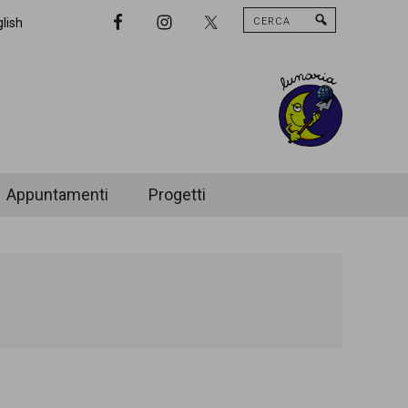
Cerca
Nav
lish
Widget
Area
Appuntamenti
Progetti