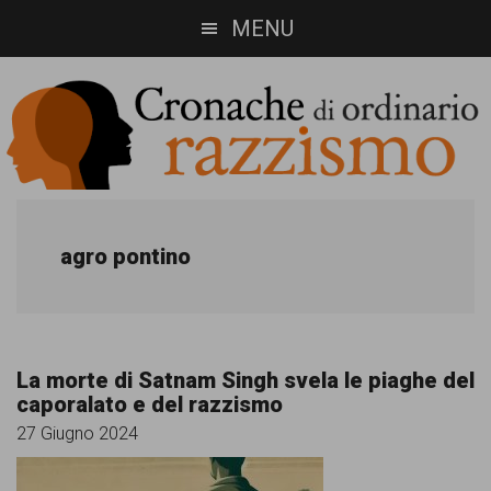
Skip
Skip
MENU
to
to
main
footer
content
Cronache
Cronachediordinariorazzismo.org
è
di
agro pontino
un
ordinario
sito
razzismo
di
La morte di Satnam Singh svela le piaghe del
informazione,
caporalato e del razzismo
approfondimento
27 Giugno 2024
e