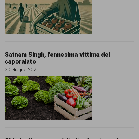
comunicazione
specificamente
dedicato
al
fenomeno
Satnam Singh, l’ennesima vittima del
del
caporalato
razzismo
20 Giugno 2024
curato
da
Lunaria
in
collaborazione
con