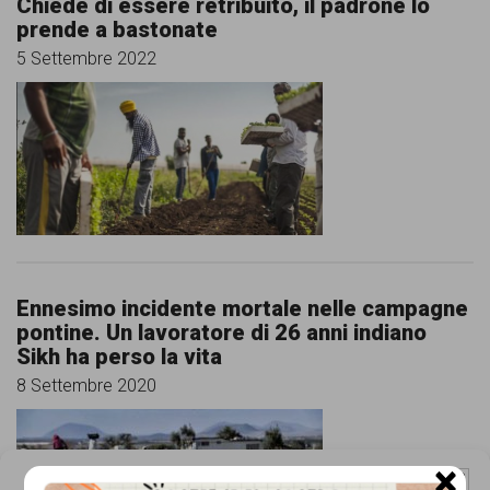
Chiede di essere retribuito, il padrone lo
persone,
prende a bastonate
associazioni
5 Settembre 2022
e
movimenti
che
si
battono
per
le
Ennesimo incidente mortale nelle campagne
pontine. Un lavoratore di 26 anni indiano
pari
Sikh ha perso la vita
opportunità
8 Settembre 2020
e
la
×
Gestisci Consenso Cookie