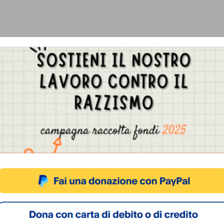
Gestisci Consenso Cookie
sto sito fa uso di cookie, anche di terze parti, ma non utilizza alcun cookie di profilazio
ACCETTA
NEGA
VISUALIZZA LE PREFERENZ
Cookie Policy
Privacy Policy