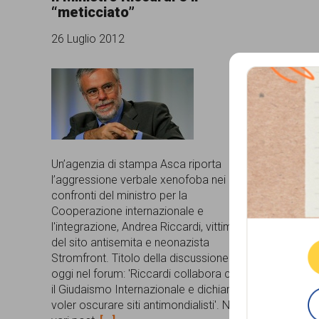
“meticciato”
comunicazione
26 Luglio 2012
specificamente
dedicato
al
fenomeno
del
Un’agenzia di stampa Asca riporta
razzismo
l’aggressione verbale xenofoba nei
curato
confronti del ministro per la
Que
Cooperazione internazionale e
da
l'integrazione, Andrea Riccardi, vittima
Lunaria
del sito antisemita e neonazista
Stromfront. Titolo della discussione di
in
oggi nel forum: 'Riccardi collabora con
collaborazione
il Giudaismo Internazionale e dichiara di
voler oscurare siti antimondialisti'. Nei
con