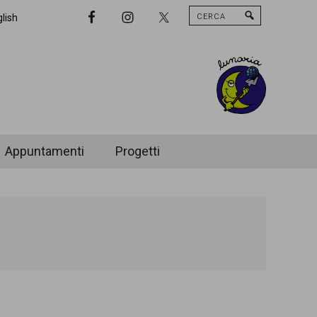
Cerca
Nav
lish
Widget
Area
Appuntamenti
Progetti