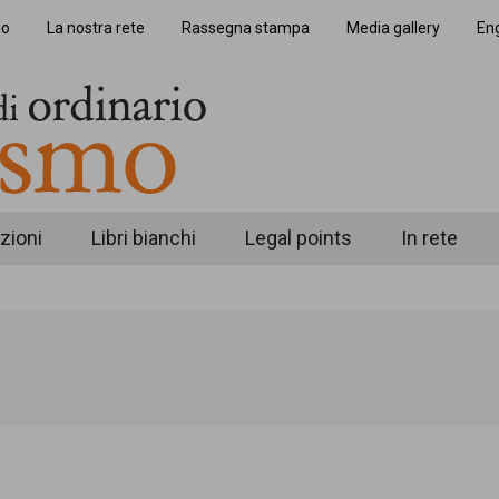
io
La nostra rete
Rassegna stampa
Media gallery
Eng
zioni
Libri bianchi
Legal points
In rete