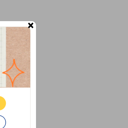
×
ne.
E