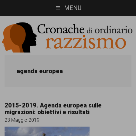
Skip
Skip
MENU
to
to
main
footer
content
Cronache
Cronachediordinariorazzismo.org
è
di
agenda europea
un
ordinario
sito
razzismo
di
2015-2019. Agenda europea sulle
informazione,
migrazioni: obiettivi e risultati
approfondimento
23 Maggio 2019
e