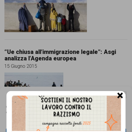
comunicazione
specificamente
dedicato
al
fenomeno
“Ue chiusa all’immigrazione legale”: Asgi
del
analizza l’Agenda europea
razzismo
15 Giugno 2015
curato
da
×
Lunaria
Gestisci Consenso Cookie
in
Questo sito fa uso di cookie, anche di terze parti, ma non utilizza alcun cookie
di profilazione.
collaborazione
con