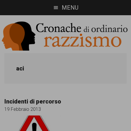
Skip
Skip
MENU
to
to
main
footer
content
Cronache
Cronachediordinariorazzismo.org
è
di
aci
un
ordinario
sito
razzismo
di
Incidenti di percorso
informazione,
19 Febbraio 2013
approfondimento
e