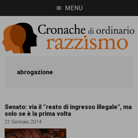
Skip
Skip
MENU
to
to
main
footer
content
Cronache
Cronachediordinariorazzismo.org
è
di
abrogazione
un
ordinario
sito
razzismo
di
Senato: via il “reato di ingresso illegale”, ma
informazione,
solo se è la prima volta
approfondimento
21 Gennaio 2014
e