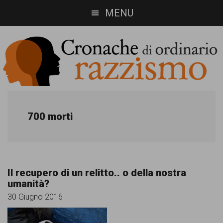
Skip
Skip
MENU
to
to
main
footer
content
Cronache
Cronachediordinariorazzismo.org
è
di
700 morti
un
ordinario
sito
razzismo
di
Il recupero di un relitto.. o della nostra
informazione,
umanità?
approfondimento
30 Giugno 2016
e