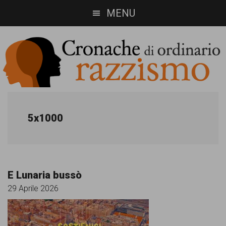
Skip
Skip
MENU
to
to
main
footer
content
Cronache
Cronachediordinariorazzismo.org
è
di
5x1000
un
ordinario
sito
razzismo
di
E Lunaria bussò
informazione,
29 Aprile 2026
approfondimento
e