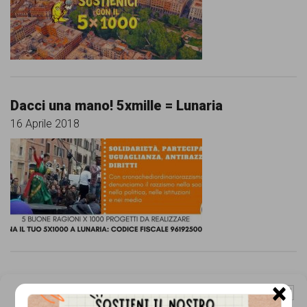
comunicazione
specificamente
dedicato
al
fenomeno
Dacci una mano! 5xmille = Lunaria
del
16 Aprile 2018
razzismo
curato
da
Lunaria
in
collaborazione
5 x 1000: scegli Lunaria! 96192500583
×
con
Gestisci Consenso Cookie
3 Aprile 2014