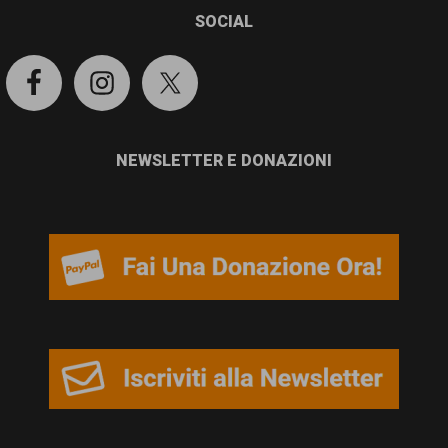
garanzia
SOCIAL
dei
diritti
di
cittadinanza
NEWSLETTER E DONAZIONI
per
tutti.