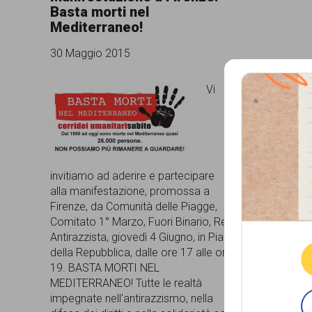
Basta morti nel
comunicazione
Mediterraneo!
specificamente
30 Maggio 2015
dedicato
Vi
al
fenomeno
del
razzismo
invitiamo ad aderire e partecipare
curato
alla manifestazione, promossa a
Que
Firenze, da Comunità delle Piagge,
da
Comitato 1° Marzo, Fuori Binario, Rete
Lunaria
Antirazzista, giovedì 4 Giugno, in Piazza
della Repubblica, dalle ore 17 alle ore
in
19. BASTA MORTI NEL
collaborazione
MEDITERRANEO! Tutte le realtà
impegnate nell'antirazzismo, nella
con