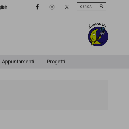
Cerca
Nav
lish
Widget
Area
Appuntamenti
Progetti