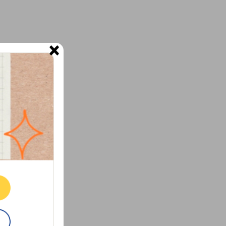
×
ne.
E