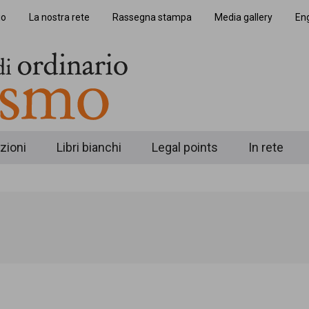
io
La nostra rete
Rassegna stampa
Media gallery
Eng
zioni
Libri bianchi
Legal points
In rete