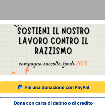
Gestisci Consenso Cookie
sto sito fa uso di cookie, anche di terze parti, ma non utilizza alcun cookie di profilazio
ACCETTA
NEGA
VISUALIZZA LE PREFERENZ
Cookie Policy
Privacy Policy