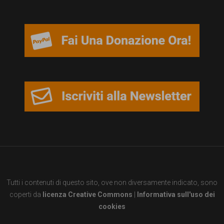
persone,
associazioni
e
movimenti
che
si
battono
per
le
pari
opportunità
Tutti i contenuti di questo sito, ove non diversamente indicato, sono
e
coperti da
licenza Creative Commons
|
Informativa sull'uso dei
la
cookies