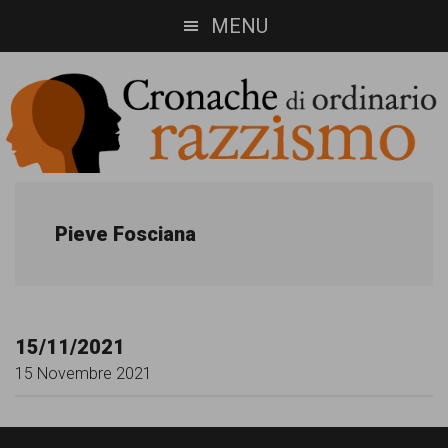
Skip
Skip
MENU
to
to
main
footer
content
Cronache
Cronachediordinariorazzismo.org
è
di
Pieve Fosciana
un
ordinario
sito
razzismo
di
15/11/2021
informazione,
15 Novembre 2021
approfondimento
e