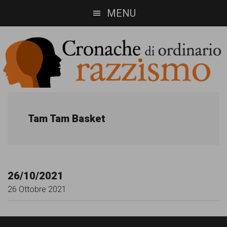
Skip
Skip
MENU
to
to
main
footer
content
Cronache
Cronachediordinariorazzismo.org
è
di
Tam Tam Basket
un
ordinario
sito
razzismo
di
26/10/2021
informazione,
26 Ottobre 2021
approfondimento
e