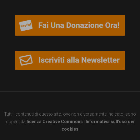
persone,
associazioni
e
movimenti
che
si
battono
per
le
pari
opportunità
Tutti i contenuti di questo sito, ove non diversamente indicato, sono
e
coperti da
licenza Creative Commons
|
Informativa sull'uso dei
la
cookies