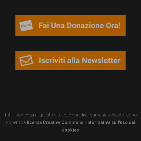
persone,
associazioni
e
movimenti
che
si
battono
per
le
pari
opportunità
Tutti i contenuti di questo sito, ove non diversamente indicato, sono
e
coperti da
licenza Creative Commons
|
Informativa sull'uso dei
la
cookies