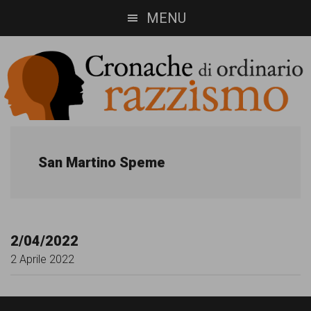
Skip
Skip
MENU
to
to
main
footer
content
Cronache
Cronachediordinariorazzismo.org
è
di
San Martino Speme
un
ordinario
sito
razzismo
di
2/04/2022
informazione,
2 Aprile 2022
approfondimento
e