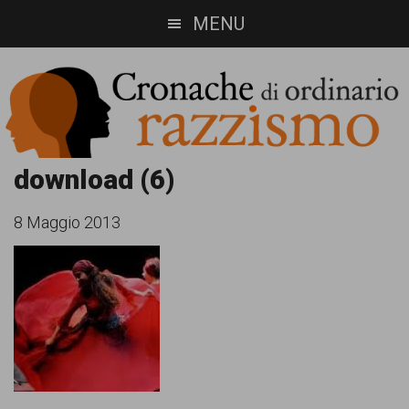
Skip
Skip
MENU
to
to
main
footer
content
Cronache
Cronachediordinariorazzismo.org
download (6)
è
di
8 Maggio 2013
un
ordinario
sito
razzismo
di
informazione,
approfondimento
e