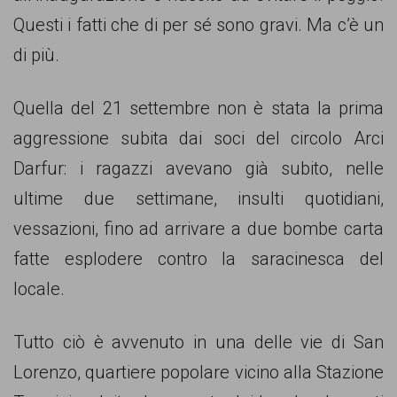
persone,
Questi i fatti che di per sé sono gravi. Ma c’è un
associazioni
di più.
e
movimenti
Quella del 21 settembre non è stata la prima
che
aggressione subita dai soci del circolo Arci
si
Darfur: i ragazzi avevano già subito, nelle
battono
ultime due settimane, insulti quotidiani,
per
vessazioni, fino ad arrivare a due bombe carta
le
fatte esplodere contro la saracinesca del
pari
locale.
opportunità
e
Tutto ciò è avvenuto in una delle vie di San
la
Lorenzo, quartiere popolare vicino alla Stazione