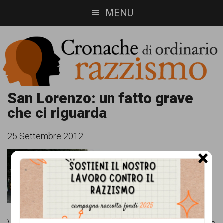
Skip
Skip
MENU
to
to
main
footer
content
Cronache
Cronachediordinariorazzismo.org
San Lorenzo: un fatto grave
che ci riguarda
è
di
un
ordinario
25 Settembre 2012
sito
×
razzismo
di
informazione,
approfondimento
e