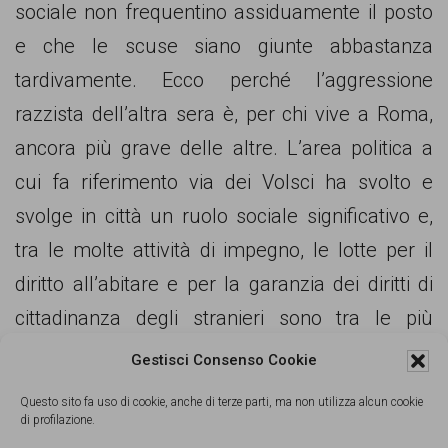
sociale non frequentino assiduamente il posto
e che le scuse siano giunte abbastanza
tardivamente. Ecco perché l’aggressione
razzista dell’altra sera è, per chi vive a Roma,
ancora più grave delle altre. L’area politica a
cui fa riferimento via dei Volsci ha svolto e
svolge in città un ruolo sociale significativo e,
tra le molte attività di impegno, le lotte per il
diritto all’abitare e per la garanzia dei diritti di
cittadinanza degli stranieri sono tra le più
importanti.
Gestisci Consenso Cookie
Questo sito fa uso di cookie, anche di terze parti, ma non utilizza alcun cookie
Alcuni dei leader della sinistra “di movimento”,
di profilazione.
interpellati su quanto successo, si sono prima