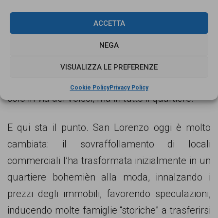
chiamati fuori, affermando di non frequentare
ACCETTA
da tempo il posto, per poi argomentare in
NEGA
maniera più dettagliata quanto successo,
facendo riferimento ad una situazione di
VISUALIZZA LE PREFERENZE
disagio e violenza sempre più presente non
Cookie Policy
Privacy Policy
solo in via dei Volsci, ma in tutto il quartiere.
E qui sta il punto. San Lorenzo oggi è molto
cambiata: il sovraffollamento di locali
commerciali l’ha trasformata inizialmente in un
quartiere bohemièn alla moda, innalzando i
prezzi degli immobili, favorendo speculazioni,
inducendo molte famiglie “storiche” a trasferirsi