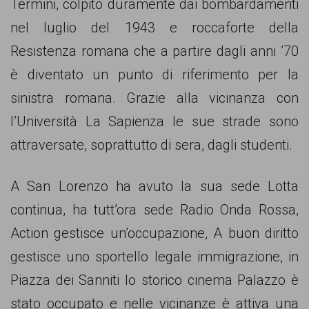
garanzia
Termini, colpito duramente dai bombardamenti
dei
nel luglio del 1943 e roccaforte della
diritti
Resistenza romana che a partire dagli anni ’70
di
è diventato un punto di riferimento per la
cittadinanza
sinistra romana. Grazie alla vicinanza con
per
l’Università La Sapienza le sue strade sono
tutti.
attraversate, soprattutto di sera, dagli studenti.
A San Lorenzo ha avuto la sua sede Lotta
continua, ha tutt’ora sede Radio Onda Rossa,
Action gestisce un’occupazione, A buon diritto
gestisce uno sportello legale immigrazione, in
Piazza dei Sanniti lo storico cinema Palazzo è
stato occupato e nelle vicinanze è attiva una