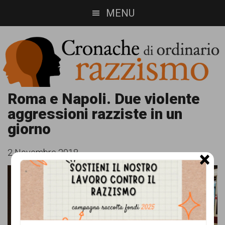
Skip
Skip
MENU
to
to
main
footer
content
Cronache
Cronachediordinariorazzismo.org
Roma e Napoli. Due violente
aggressioni razziste in un
è
di
giorno
un
ordinario
sito
2 Novembre 2018
×
razzismo
di
informazione,
approfondimento
e