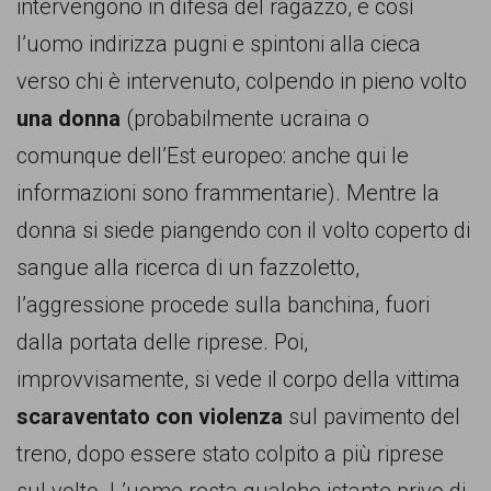
garanzia
intervengono in difesa del ragazzo, e così
dei
l’uomo indirizza pugni e spintoni alla cieca
diritti
verso chi è intervenuto, colpendo in pieno volto
di
una donna
(probabilmente ucraina o
cittadinanza
comunque dell’Est europeo: anche qui le
per
informazioni sono frammentarie). Mentre la
tutti.
donna si siede piangendo con il volto coperto di
sangue alla ricerca di un fazzoletto,
l’aggressione procede sulla banchina, fuori
dalla portata delle riprese. Poi,
improvvisamente, si vede il corpo della vittima
scaraventato con violenza
sul pavimento del
treno, dopo essere stato colpito a più riprese