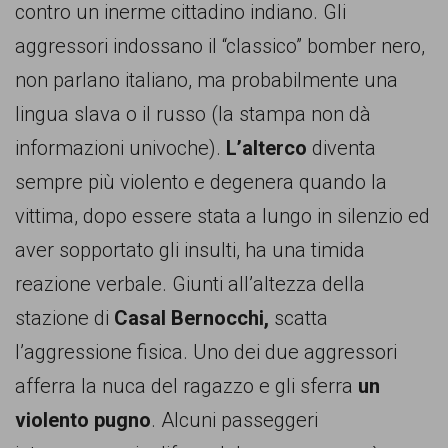
persone,
contro un inerme cittadino indiano. Gli
associazioni
aggressori indossano il “classico” bomber nero,
e
non parlano italiano, ma probabilmente una
movimenti
lingua slava o il russo (la stampa non dà
che
informazioni univoche).
L’alterco
diventa
si
sempre più violento e degenera quando la
battono
vittima, dopo essere stata a lungo in silenzio ed
per
aver sopportato gli insulti, ha una timida
le
reazione verbale. Giunti all’altezza della
pari
stazione di
Casal Bernocchi,
scatta
opportunità
l’aggressione fisica. Uno dei due aggressori
e
afferra la nuca del ragazzo e gli sferra
un
la
violento pugno
. Alcuni passeggeri