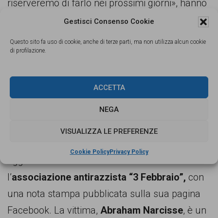
riserveremo di farlo nei prossimi giorni», hanno
detto ai carabinieri.
Gestisci Consenso Cookie
Questo sito fa uso di cookie, anche di terze parti, ma non utilizza alcun cookie
Poche le
notizie sulla stampa
, che parlano di
di profilazione.
“rissa” e non di “aggressione razzista”. E chissà
se mai le vittime troveranno il coraggio di
ACCETTA
sporgere denuncia sull’accaduto.
NEGA
Nel frattempo, poco più a Sud, anche a Napoli,
VISUALIZZA LE PREFERENZE
nel quartiere Vasto, si è consumata un’altra
Cookie Policy
Privacy Policy
aggressione razzista. A denunciarla
l’
associazione antirazzista “3 Febbraio”,
con
una nota stampa pubblicata sulla sua pagina
Facebook. La vittima,
Abraham Narcisse
, è un