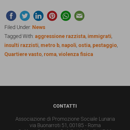
Filed Under:
News
Tagged With:
aggressione razzista
,
immigrati
,
insulti razzisti
,
metro b
,
napoli
,
ostia
,
pestaggio
,
Quartiere vasto
,
roma
,
violenza fisica
Footer
CONTATTI
Associazione di Promozione Sociale Lunaria
via Buonarroti 51, 00185 - Roma