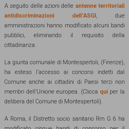
comunicazione
A seguito delle azioni delle
antenne territoriali
specificamente
antidiscriminazioni dell’ASGI
, due
dedicato
amministrazioni hanno modificato alcuni bandi
al
pubblici, eliminando il requisito della
fenomeno
cittadinanza.
del
La giunta comunale di Montespertoli, (Firenze),
razzismo
ha esteso l’accesso ai concorsi indetti dal
curato
Comune anche ai cittadini di Paesi terzi non
da
membri dell’Unione europea. (Clicca
qui
per la
Lunaria
delibera del Comune di Montespertoli).
in
collaborazione
A Roma, il Distretto socio sanitario Rm G 6 ha
con
modificato cinque bandi di concorso per il