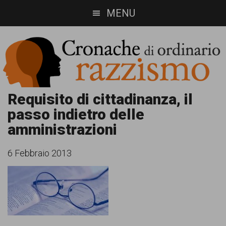
Skip
Skip
MENU
to
to
main
footer
content
Cronache
Cronachediordinariorazzismo.org
Requisito di cittadinanza, il
passo indietro delle
è
di
amministrazioni
un
ordinario
sito
6 Febbraio 2013
razzismo
di
informazione,
approfondimento
e