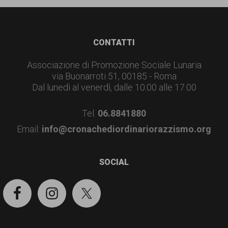
garanzia
dei
diritti
Footer
CONTATTI
di
Associazione di Promozione Sociale Lunaria
cittadinanza
via Buonarroti 51, 00185 - Roma
per
Dal lunedì al venerdì, dalle 10.00 alle 17.00
tutti.
Tel.
06.8841880
Email:
info@cronachediordinariorazzismo.org
SOCIAL