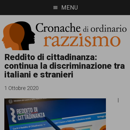
Skip
Skip
MENU
to
to
main
footer
content
Cronache
Cronachediordinariorazzismo.org
Reddito di cittadinanza:
continua la discriminazione tra
è
di
italiani e stranieri
un
ordinario
sito
1 Ottobre 2020
razzismo
di
I
informazione,
approfondimento
e