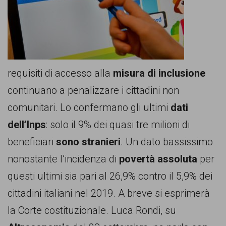
comunicazione
specificamente
dedicato
al
requisiti di accesso alla
misura di inclusione
fenomeno
continuano a penalizzare i cittadini non
del
comunitari. Lo confermano gli ultimi
dati
razzismo
dell’Inps
: solo il 9% dei quasi tre milioni di
curato
beneficiari
sono stranieri
. Un dato bassissimo
da
nonostante l’incidenza di
povertà assoluta
per
Lunaria
questi ultimi sia pari al 26,9% contro il 5,9% dei
in
cittadini italiani nel 2019. A breve si esprimerà
collaborazione
la Corte costituzionale. Luca Rondi, su
con