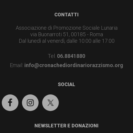
garanzia
dei
Footer
CONTATTI
diritti
Associazione di Promozione Sociale Lunaria
di
via Buonarroti 51, 00185 - Roma
cittadinanza
Dal lunedì al venerdì, dalle 10.00 alle 17.00
per
Tel.
06.8841880
tutti.
Email:
info@cronachediordinariorazzismo.org
SOCIAL
NEWSLETTER E DONAZIONI